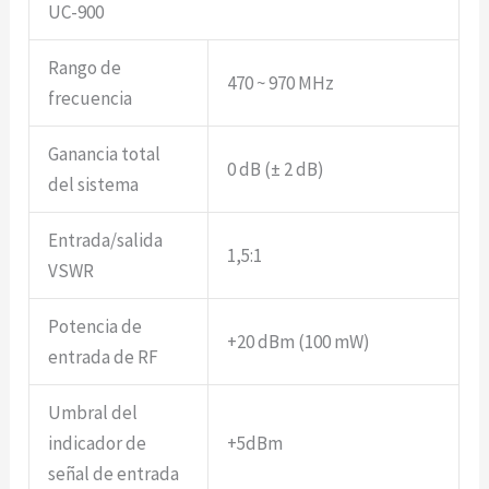
UC-900
Rango de
470 ~ 970 MHz
frecuencia
Ganancia total
0 dB (± 2 dB)
del sistema
Entrada/salida
1,5:1
VSWR
Potencia de
+20 dBm (100 mW)
entrada de RF
Umbral del
indicador de
+5dBm
señal de entrada