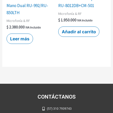
Mano Dual RU-992/RU-
RU-8012DB+CM-501
850LTH
Microfonía & RF
$
1.950.000
Microfonía & RF
IVA Incluido
$
2.380.000
IVA Incluido
Añadir al carrito
Leer más
CONTÁCTANOS
(57) 310 7939743