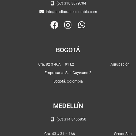
(57) 310 8079704
info@audiotradecolombia.com
F
I
W
a
n
h
c
s
a
e
t
t
BOGOTÁ
b
a
s
o
g
a
Cra. 82 # 46A – 91 L2 Agrupación
o
r
p
Empresarial San Cayetano 2
k
a
p
Bogotá, Colombia
m
MEDELLÍN
(57) 314 8466850
Cra. 43 # 31 – 166 Sector San