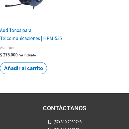
Audífonos para
Telcomunicaciones | HPM-535
Audífonos
$
275.000
IVA Incluido
Añadir al carrito
CONTÁCTANOS
(57) 310 7939743