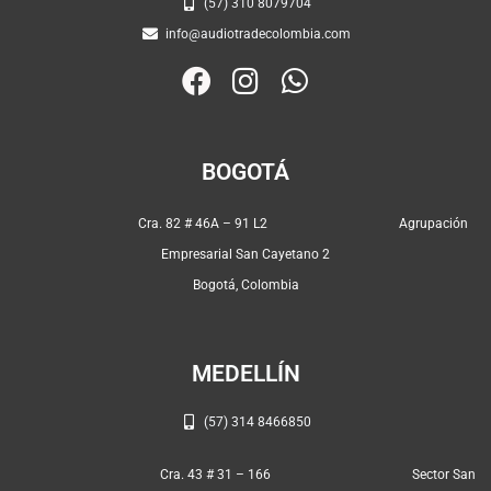
(57) 310 8079704
info@audiotradecolombia.com
F
I
W
a
n
h
c
s
a
e
t
t
BOGOTÁ
b
a
s
o
g
a
Cra. 82 # 46A – 91 L2 Agrupación
o
r
p
Empresarial San Cayetano 2
k
a
p
Bogotá, Colombia
m
MEDELLÍN
(57) 314 8466850
Cra. 43 # 31 – 166 Sector San