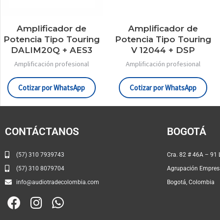
Amplificador de
Amplificador de
Potencia Tipo Touring
Potencia Tipo Touring
DALIM20Q + AES3
V 12044 + DSP
Amplificación profesional
Amplificación profesional
Cotizar por WhatsApp
Cotizar por WhatsApp
CONTÁCTANOS
BOGOTÁ
(57) 310 7939743
Cra. 82 
(57) 310 8079704
Agrupación Empresa
info@audiotradecolombia.com
Bogotá, Colombia
F
I
W
a
n
h