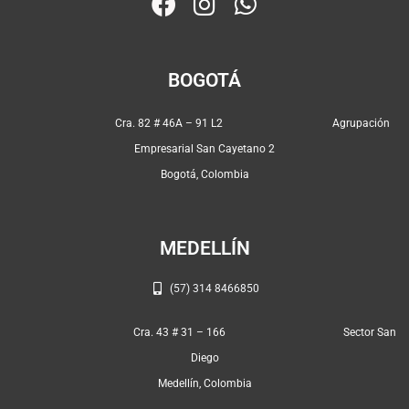
F
I
W
a
n
h
c
s
a
e
t
t
BOGOTÁ
b
a
s
o
g
a
Cra. 82 # 46A – 91 L2 Agrupación
o
r
p
Empresarial San Cayetano 2
k
a
p
Bogotá, Colombia
m
MEDELLÍN
(57) 314 8466850
Cra. 43 # 31 – 166 Sector San
Diego
Medellín, Colombia