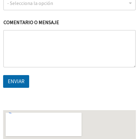
- Selecciona la opción
U
N
T
COMENTARIO O MENSAJE
O
ENVIAR