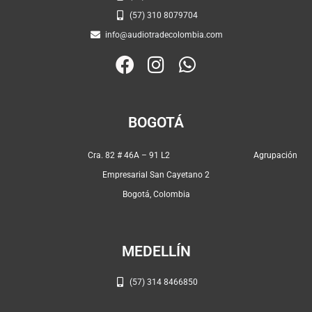
(57) 310 8079704
info@audiotradecolombia.com
F
I
W
a
n
h
c
s
a
e
t
t
BOGOTÁ
b
a
s
o
g
a
Cra. 82 # 46A – 91 L2 Agrupación
o
r
p
Empresarial San Cayetano 2
k
a
p
Bogotá, Colombia
m
MEDELLÍN
(57) 314 8466850