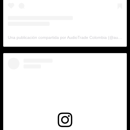
Una publicación compartida por AudioTrade Colombia (@audiotradecolombia)