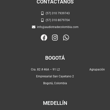
CONTÁCTANOS
(57) 310 7939743
(57) 310 8079704
info@audiotradecolombia.com
F
I
W
a
n
h
c
s
a
e
t
t
BOGOTÁ
b
a
s
o
g
a
Cra. 82 # 46A – 91 L2 Agrupación
o
r
p
Empresarial San Cayetano 2
k
a
p
Bogotá, Colombia
m
MEDELLÍN