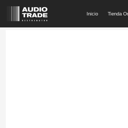
Ir
al
Inicio
Tienda On
contenido