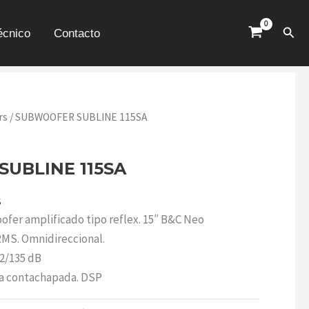
Busc
écnico
Contacto
rs
/ SUBWOOFER SUBLINE 115SA
UBLINE 115SA
s
fer amplificado tipo reflex. 15″ B&C Neo
MS. Omnidireccional.
2/135 dB
a contachapada. DSP