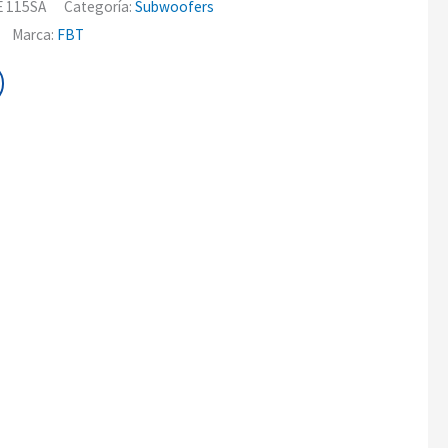
 115SA
Categoría:
Subwoofers
Marca:
FBT