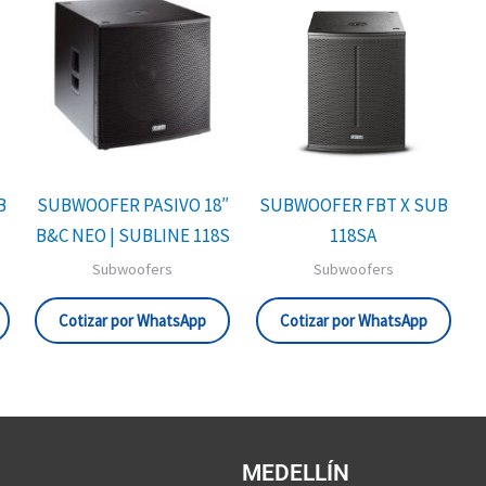
B
SUBWOOFER PASIVO 18″
SUBWOOFER FBT X SUB
B&C NEO | SUBLINE 118S
118SA
Subwoofers
Subwoofers
Cotizar por WhatsApp
Cotizar por WhatsApp
MEDELLÍN