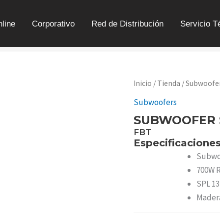
line
Corporativo
Red de Distribución
Servicio T
Inicio
/
Tienda
/
Subwoofe
Subwoofers
SUBWOOFER S
FBT
Especificacione
Subwoo
700W R
SPL 13
Mader