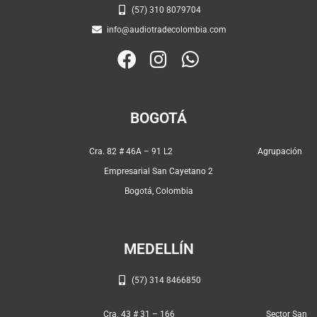
(57) 310 8079704
info@audiotradecolombia.com
F
I
W
a
n
h
c
s
a
e
t
t
BOGOTÁ
b
a
s
o
g
a
Cra. 82 # 46A – 91 L2 Agrupación
o
r
p
Empresarial San Cayetano 2
k
a
p
Bogotá, Colombia
m
MEDELLÍN
(57) 314 8466850
Cra. 43 # 31 – 166 Sector San