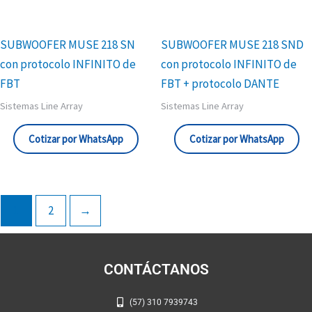
SUBWOOFER MUSE 218 SN
SUBWOOFER MUSE 218 SND
con protocolo INFINITO de
con protocolo INFINITO de
FBT
FBT + protocolo DANTE
Sistemas Line Array
Sistemas Line Array
Cotizar por WhatsApp
Cotizar por WhatsApp
1
2
→
CONTÁCTANOS
(57) 310 7939743