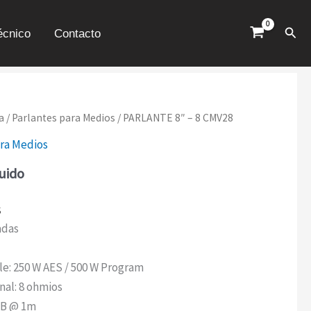
CMV28
CANTIDAD
Busc
écnico
Contacto
a
/
Parlantes para Medios
/ PARLANTE 8″ – 8 CMV28
ara Medios
luido
s
adas
le: 250 W AES / 500 W Program
al: 8 ohmios
 dB @ 1m