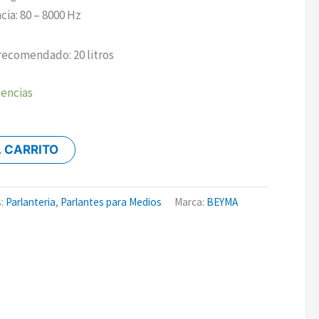
ia: 80 – 8000 Hz
recomendado: 20 litros
tencias
L CARRITO
s:
Parlanteria
,
Parlantes para Medios
Marca:
BEYMA