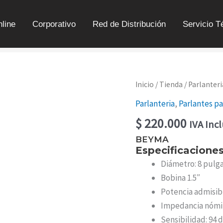
line
Corporativo
Red de Distribución
Servicio T
PARLANTE
Inicio
/
Tienda
/
Parlanteri
8"
Parlanteria
,
Parlantes p
-
8
$
220.000
IVA Inc
CMV28
CANTIDAD
BEYMA
Especificacione
Diámetro: 8 pulg
Bobina 1.5″
Potencia admisib
Impedancia nómin
Sensibilidad: 94