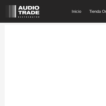
Ir
al
Inicio
Tienda On
contenido