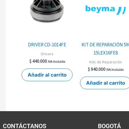
DRIVER CD-1014FE
KIT DE REPARACIÓN 5
15LEX16FE8
Drivers
$
440.000
Kits de Reparación
IVA Incluido
$
940.000
IVA Incluido
Añadir al carrito
Añadir al carrito
CONTÁCTANOS
BOGOTÁ