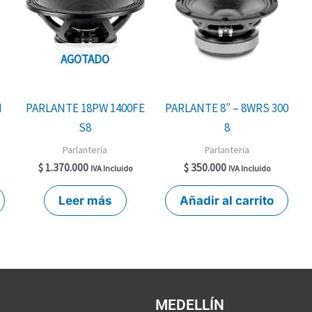
AGOTADO
M
PARLANTE 18PW 1400FE
PARLANTE 8″ – 8WRS 300
S8
8
Parlanteria
Parlanteria
$
1.370.000
$
350.000
IVA Incluido
IVA Incluido
Leer más
Añadir al carrito
MEDELLÍN