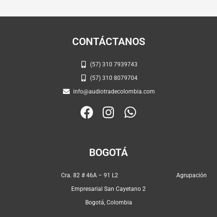
CONTÁCTANOS
(57) 310 7939743
(57) 310 8079704
info@audiotradecolombia.com
F
I
W
a
n
h
c
s
a
e
t
t
BOGOTÁ
b
a
s
o
g
a
Cra. 82 # 46A – 91 L2 Agrupación
o
r
p
Empresarial San Cayetano 2
k
a
p
Bogotá, Colombia