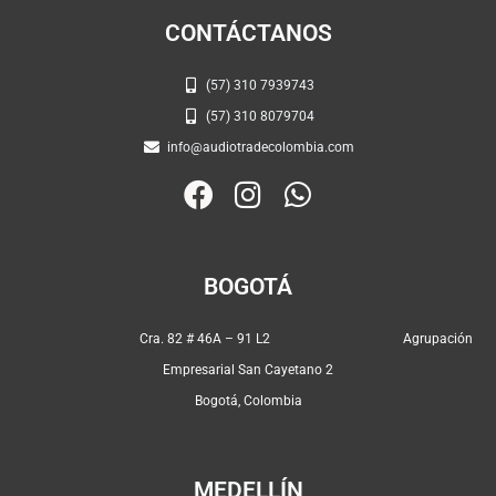
CONTÁCTANOS
(57) 310 7939743
(57) 310 8079704
info@audiotradecolombia.com
F
I
W
a
n
h
c
s
a
e
t
t
BOGOTÁ
b
a
s
o
g
a
Cra. 82 # 46A – 91 L2 Agrupación
o
r
p
Empresarial San Cayetano 2
k
a
p
Bogotá, Colombia
m
MEDELLÍN