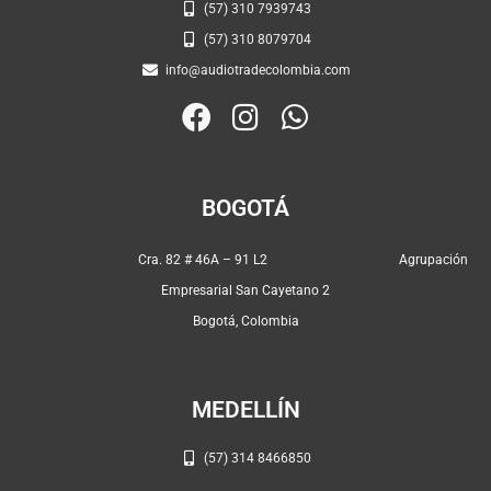
(57) 310 7939743
(57) 310 8079704
info@audiotradecolombia.com
F
I
W
a
n
h
c
s
a
e
t
t
BOGOTÁ
b
a
s
o
g
a
Cra. 82 # 46A – 91 L2 Agrupación
o
r
p
Empresarial San Cayetano 2
k
a
p
Bogotá, Colombia
m
MEDELLÍN
(57) 314 8466850