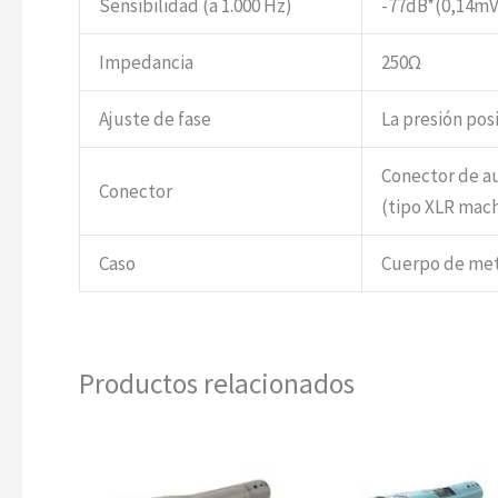
Sensibilidad (a 1.000 Hz)
-77dB*(0,14m
Impedancia
250Ω
Ajuste de fase
La presión posi
Conector de au
Conector
(tipo XLR mac
Caso
Cuerpo de meta
Productos relacionados