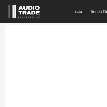
Ir
al
Inicio
Tienda On
contenido