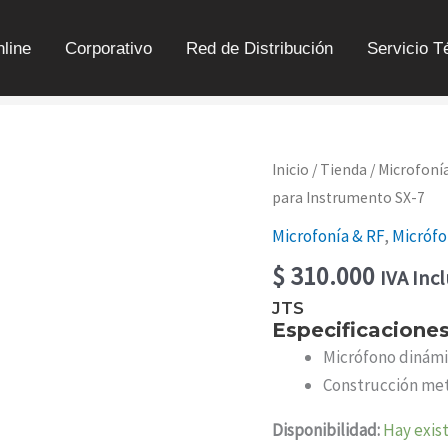
line
Corporativo
Red de Distribución
Servicio T
MICRÓFONO
Inicio
/
Tienda
/
Microfoní
DINÁMICO
para Instrumento SX-7
PARA
INSTRUMENTO
Microfonía & RF
,
Micrófo
SX-
7
$
310.000
IVA Inc
CANTIDAD
JTS
Especificacione
Micrófono dinámi
Construcción met
Disponibilidad:
Hay exis