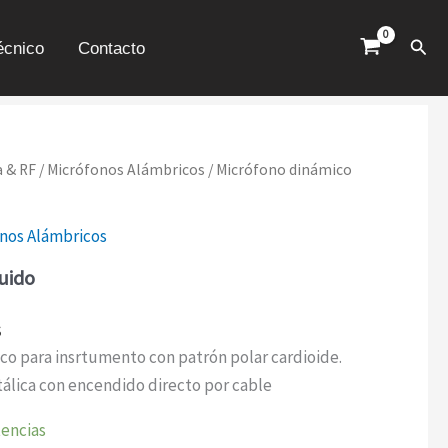
SX-
7
Busc
écnico
Contacto
CANTIDAD
a & RF
/
Micrófonos Alámbricos
/ Micrófono dinámico
nos Alámbricos
luido
s
co para insrtumento con patrón polar cardioide.
álica con encendido directo por cable
tencias