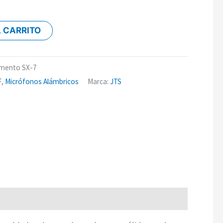
L CARRITO
umento SX-7
F
,
Micrófonos Alámbricos
Marca:
JTS