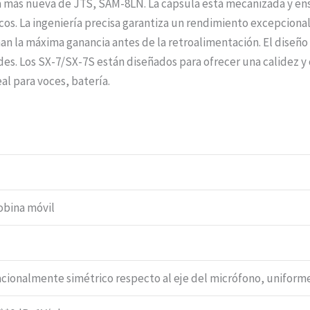
a más nueva de JTS, SAM-8LN. La cápsula está mecanizada y ens
icos. La ingeniería precisa garantiza un rendimiento excepciona
nan la máxima ganancia antes de la retroalimentación. El diseñ
ndes. Los SX-7/SX-7S están diseñados para ofrecer una calidez y
al para voces, batería.
obina móvil
acionalmente simétrico respecto al eje del micrófono, uniforme