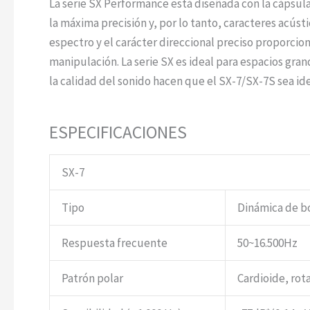
La serie SX Performance está diseñada con la cápsul
la máxima precisión y, por lo tanto, caracteres acúst
espectro y el carácter direccional preciso proporcio
manipulación. La serie SX es ideal para espacios gra
la calidad del sonido hacen que el SX-7/SX-7S sea ide
ESPECIFICACIONES
SX-7
Tipo
Dinámica de b
Respuesta frecuente
50~16.500Hz
Patrón polar
Cardioide, rot