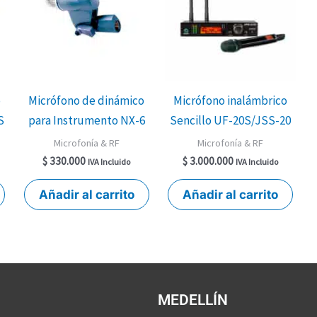
o
Micrófono de dinámico
Micrófono inalámbrico
S
para Instrumento NX-6
Sencillo UF-20S/JSS-20
Microfonía & RF
Microfonía & RF
$
330.000
$
3.000.000
IVA Incluido
IVA Incluido
Añadir al carrito
Añadir al carrito
MEDELLÍN