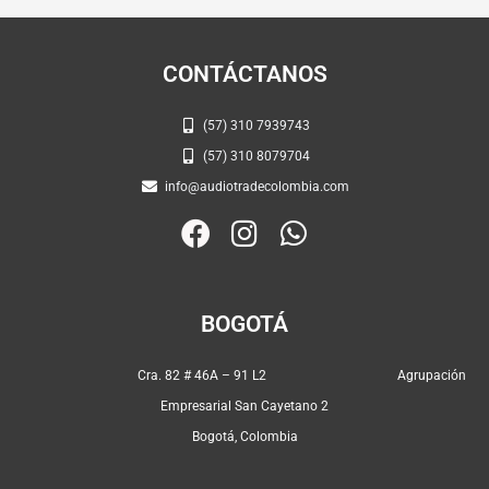
CONTÁCTANOS
(57) 310 7939743
(57) 310 8079704
info@audiotradecolombia.com
F
I
W
a
n
h
c
s
a
e
t
t
BOGOTÁ
b
a
s
o
g
a
Cra. 82 # 46A – 91 L2 Agrupación
o
r
p
Empresarial San Cayetano 2
k
a
p
Bogotá, Colombia
m