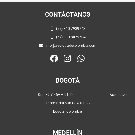
CONTÁCTANOS
(57) 310 7939743
(57) 310 8079704
info@audiotradecolombia.com
F
I
W
a
n
h
c
s
a
BOGOTÁ
e
t
t
b
a
s
Cra. 82 # 46A – 91 L2 Agrupación
o
g
a
Empresarial San Cayetano 2
o
r
p
Bogotá, Colombia
k
a
p
m
MEDELLÍN