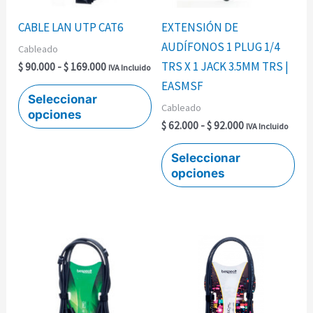
opciones
opc
se
se
CABLE LAN UTP CAT6
EXTENSIÓN DE
pueden
pu
AUDÍFONOS 1 PLUG 1/4
Cableado
elegir
ele
TRS X 1 JACK 3.5MM TRS |
$
90.000
-
$
169.000
IVA Incluido
en
en
EASMSF
la
la
Seleccionar
Cableado
opciones
página
pág
$
62.000
-
$
92.000
IVA Incluido
de
de
producto
pro
Seleccionar
opciones
Rango
Rango
Este
Est
de
de
producto
pro
precios:
precios:
desde
desde
tiene
tie
$ 123.000
$ 38.000
múltiples
múl
hasta
hasta