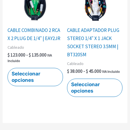
$ 135.000
$ 45.000
variantes.
var
Las
Las
opciones
opc
se
se
CABLE COMBINADO 2 RCA
CABLE ADAPTADOR PLUG
pueden
pu
X 2 PLUG DE 1/4″ | EAY2JR
STEREO 1/4″ X 1 JACK
elegir
ele
SOCKET STEREO 3.5MM |
Cableado
en
en
BT320SM
$
123.000
-
$
135.000
IVA
la
la
Incluido
Cableado
página
pág
$
38.000
-
$
45.000
IVA Incluido
Seleccionar
de
de
opciones
producto
pro
Seleccionar
opciones