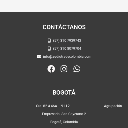
CONTÁCTANOS
(57) 310 7939743
(57) 310 8079704
info@audiotradecolombia.com
F
I
W
a
n
h
c
s
a
e
t
t
BOGOTÁ
b
a
s
o
g
a
Cra. 82 # 46A – 91 L2 Agrupación
o
r
p
Empresarial San Cayetano 2
k
a
p
Bogotá, Colombia