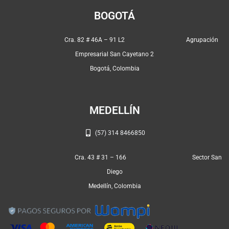
c
s
a
e
t
t
BOGOTÁ
b
a
s
o
g
a
Cra. 82 # 46A – 91 L2 Agrupación
o
r
p
Empresarial San Cayetano 2
k
a
p
Bogotá, Colombia
m
MEDELLÍN
(57) 314 8466850
Cra. 43 # 31 – 166 Sector San
Diego
Medellín, Colombia