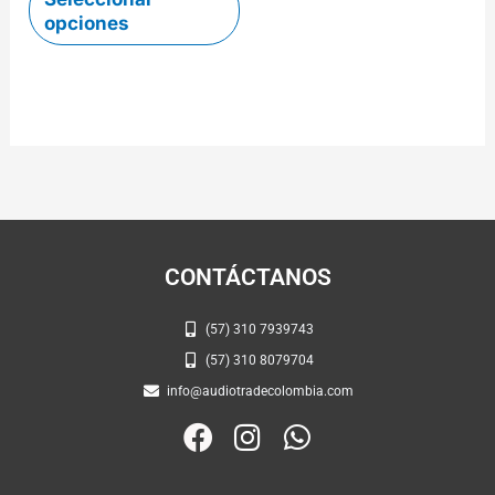
opciones
CONTÁCTANOS
(57) 310 7939743
(57) 310 8079704
info@audiotradecolombia.com
F
I
W
a
n
h