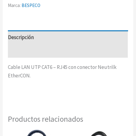
Marca:
BESPECO
Descripción
Información adicional
Cable LAN UTP CAT6 – RJ45 con conector Neutrilk
EtherCON.
Productos relacionados
Rango
Rango
Este
Est