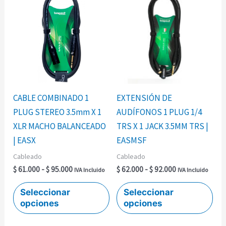
de
de
producto
pro
precios:
precios:
desde
desde
tiene
tie
$ 61.000
$ 62.000
múltiples
múl
hasta
hasta
$ 95.000
$ 92.000
variantes.
var
Las
Las
opciones
opc
se
se
CABLE COMBINADO 1
EXTENSIÓN DE
pueden
pu
PLUG STEREO 3.5mm X 1
AUDÍFONOS 1 PLUG 1/4
elegir
ele
XLR MACHO BALANCEADO
TRS X 1 JACK 3.5MM TRS |
en
en
| EASX
EASMSF
la
la
Cableado
Cableado
página
pág
$
61.000
-
$
95.000
$
62.000
-
$
92.000
IVA Incluido
IVA Incluido
de
de
producto
pro
Seleccionar
Seleccionar
opciones
opciones