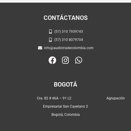
CONTÁCTANOS
(57) 310 7939743
(57) 310 8079704
info@audiotradecolombia.com
F
I
W
a
n
h
c
s
a
e
t
t
BOGOTÁ
b
a
s
o
g
a
Cra. 82 # 46A – 91 L2 Agrupación
o
r
p
Empresarial San Cayetano 2
k
a
p
Bogotá, Colombia
m