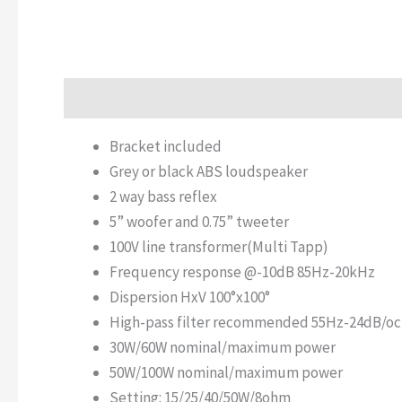
Descripción
Información adicional
Bracket included
Grey or black ABS loudspeaker
2 way bass reflex
5” woofer and 0.75” tweeter
100V line transformer(Multi Tapp)
Frequency response @-10dB 85Hz-20kHz
Dispersion HxV 100°x100°
High-pass filter recommended 55Hz-24dB/oc
30W/60W nominal/maximum power
50W/100W nominal/maximum power
Setting: 15/25/40/50W/8ohm