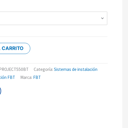
L CARRITO
ón PROJECT550BT
Categoría:
Sistemas de instalación
ción FBT
Marca:
FBT