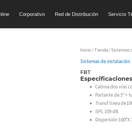
line
Corporativo
Red de Distribución
Servicio T
CABINA
Inicio
/
Tienda
/
Sistemas d
DE
Sistemas de instalación
INSTALACIÓN
PROJECT
FBT
550BT
Especificacione
CANTIDAD
Cabina dos vías c
Parlante de 5″+ t
Transf línea de10
SPL 109 dB.
Dispersión 100°X 