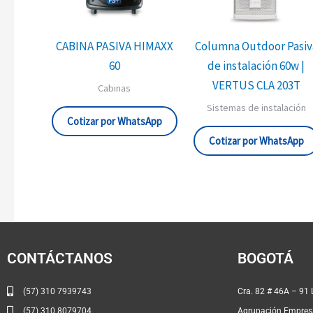
CABINA PASIVA HIMAXX
Columna Outdoor Pasiv
60
de instalación 60w |
VERTUS CLA 203T
Cabinas
Sistemas de instalación
Cotizar por WhatsApp
Cotizar por WhatsApp
CONTÁCTANOS
BOGOTÁ
(57) 310 7939743
Cra. 82 
(57) 310 8079704
Agrupación Empresa