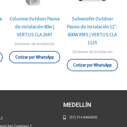
a
Columna Outdoor Pasiva
Subwoofer Outdoor
de instalación 80w |
Pasivo de instalación 12″-
VERTUS CLA 204T
600W RMS | VERTUS CLA
112S
Sistemas de instalación
Sistemas de instalación
Cotizar por WhatsApp
Cotizar por WhatsApp
MEDELLÍN
(57) 314 8466850
# 46A – 91 L2
rial San Cayetano 2