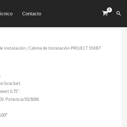
Busc
écnico
Contacto
e instalación
/ Cabina de Instalación PROJECT 550BT
s
on bracket.
weet 0.75″.
0V. Potencia 50/80W.
100°