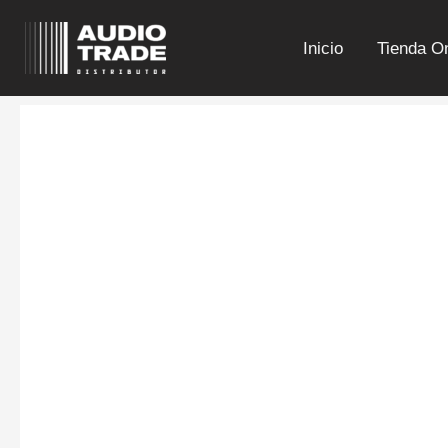
Ir
al
Inicio
Tienda On
contenido