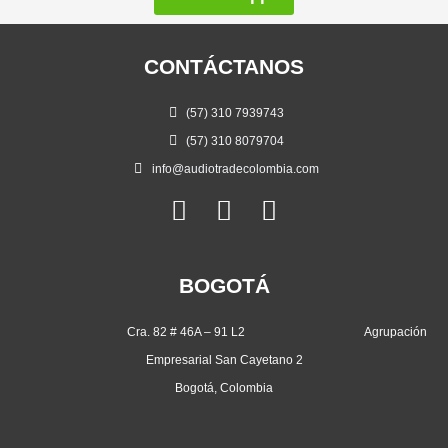
CONTÁCTANOS
(57) 310 7939743
(57) 310 8079704
info@audiotradecolombia.com
F
I
W
a
n
h
c
s
a
BOGOTÁ
e
t
t
b
a
s
Cra. 82 # 46A – 91 L2 Agrupación
o
g
a
Empresarial San Cayetano 2
o
r
p
Bogotá, Colombia
k
a
p
m