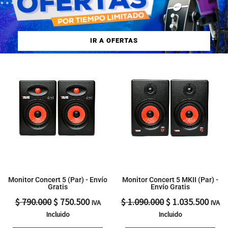
IR A OFERTAS
El
El
El
El
precio
precio
precio
preci
original
actual
original
actua
era:
es:
era:
es:
$ 790.000.
$ 750.500.
$ 1.090.000.
$ 1.0
Monitor Concert 5 (Par) - Envío
Monitor Concert 5 MKII (Par) -
Gratis
Envío Gratis
$
790.000
$
750.500
$
1.090.000
$
1.035.500
IVA
IVA
Incluido
Incluido