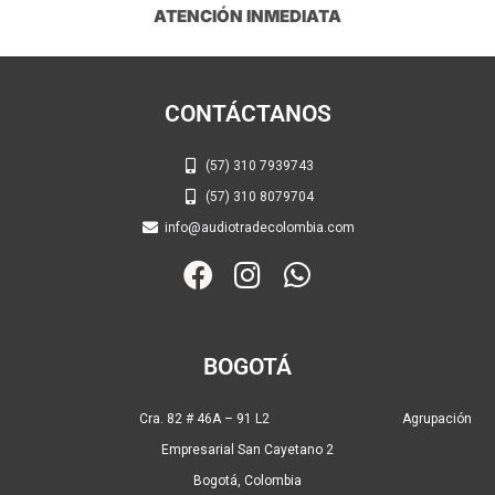
ATENCIÓN INMEDIATA
CONTÁCTANOS
(57) 310 7939743
(57) 310 8079704
info@audiotradecolombia.com
F
I
W
a
n
h
c
s
a
e
t
t
BOGOTÁ
b
a
s
o
g
a
Cra. 82 # 46A – 91 L2 Agrupación
o
r
p
Empresarial San Cayetano 2
k
a
p
Bogotá, Colombia