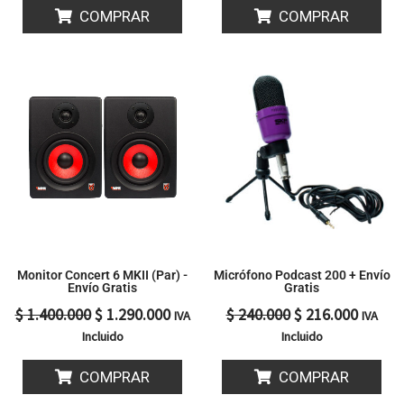
COMPRAR
COMPRAR
El
El
El
El
precio
precio
precio
precio
original
actual
original
actual
era:
es:
era:
es:
$ 1.400.000.
$ 1.290.000.
$ 240.000.
$ 216.0
Monitor Concert 6 MKII (Par) -
Micrófono Podcast 200 + Envío
Envío Gratis
Gratis
$
1.400.000
$
1.290.000
$
240.000
$
216.000
IVA
IVA
Incluido
Incluido
COMPRAR
COMPRAR