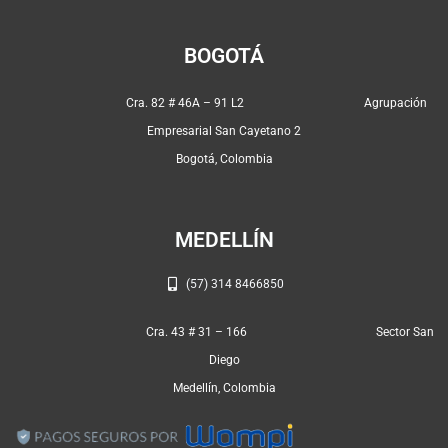
a
n
h
c
s
a
e
t
t
BOGOTÁ
b
a
s
o
g
a
Cra. 82 # 46A – 91 L2 Agrupación
o
r
p
Empresarial San Cayetano 2
k
a
p
Bogotá, Colombia
m
MEDELLÍN
(57) 314 8466850
Cra. 43 # 31 – 166 Sector San
Diego
Medellín, Colombia