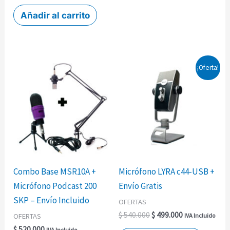
Añadir al carrito
El
El
¡Oferta!
precio
precio
original
actual
era:
es:
$ 540.000.
$ 499.000.
Combo Base MSR10A +
Micrófono LYRA c44-USB +
Micrófono Podcast 200
Envío Gratis
SKP – Envío Incluido
OFERTAS
$
540.000
$
499.000
OFERTAS
IVA Incluido
$
520.000
IVA Incluido