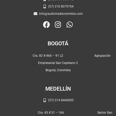
(57) 310 8079704
info@audiotradecolombia.com
F
I
W
a
n
h
c
s
a
BOGOTÁ
e
t
t
b
a
s
Cra. 82 # 46A – 91 L2 Agrupación
o
g
a
Empresarial San Cayetano 2
o
r
p
Bogotá, Colombia
k
a
p
m
MEDELLÍN
(57) 314 8466850
Cra. 43 # 31 – 166 Sector San