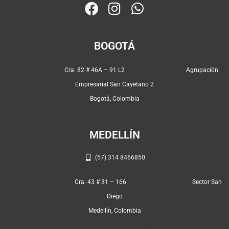
F
I
W
a
n
h
c
s
a
BOGOTÁ
e
t
t
b
a
s
Cra. 82 # 46A – 91 L2 Agrupación
o
g
a
Empresarial San Cayetano 2
o
r
p
Bogotá, Colombia
k
a
p
m
MEDELLÍN
(57) 314 8466850
Cra. 43 # 31 – 166 Sector San
Diego
Medellín, Colombia