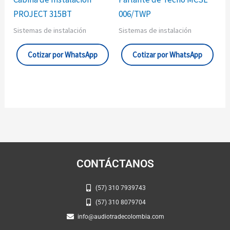
PROJECT 315BT
006/TWP
Sistemas de instalación
Sistemas de instalación
Cotizar por WhatsApp
Cotizar por WhatsApp
CONTÁCTANOS
(57) 310 7939743
(57) 310 8079704
info@audiotradecolombia.com