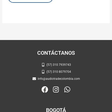
CONTÁCTANOS
(57) 310 7939743
(57) 310 8079704
info@audiotradecolombia.com
F
I
W
a
n
h
c
s
a
e
t
t
BOGOTÁ