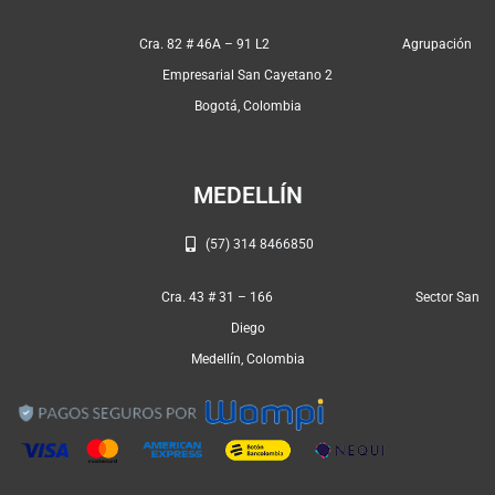
b
a
s
o
g
a
Cra. 82 # 46A – 91 L2 Agrupación
o
r
p
Empresarial San Cayetano 2
k
a
p
Bogotá, Colombia
m
MEDELLÍN
(57) 314 8466850
Cra. 43 # 31 – 166 Sector San
Diego
Medellín, Colombia