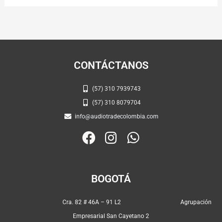
CONTÁCTANOS
(57) 310 7939743
(57) 310 8079704
info@audiotradecolombia.com
F
I
W
a
n
h
c
s
a
e
t
t
BOGOTÁ
b
a
s
o
g
a
Cra. 82 # 46A – 91 L2 Agrupación
o
r
p
Empresarial San Cayetano 2