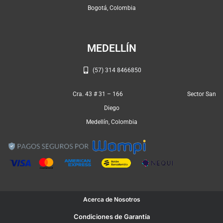
k
a
p
Bogotá, Colombia
m
MEDELLÍN
(57) 314 8466850
Cra. 43 # 31 – 166 Sector San
Diego
Medellín, Colombia
Acerca de Nosotros
Condiciones de Garantía