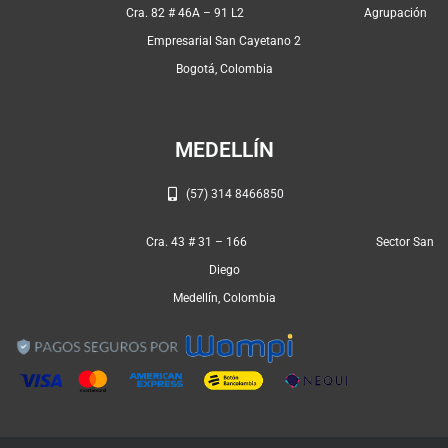
o
g
a
Cra. 82 # 46A – 91 L2 Agrupación
o
r
p
Empresarial San Cayetano 2
k
a
p
Bogotá, Colombia
m
MEDELLÍN
(57) 314 8466850
Cra. 43 # 31 – 166 Sector San
Diego
Medellín, Colombia