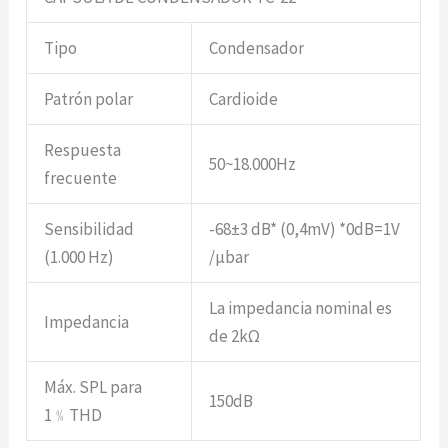
Tipo
Condensador
Patrón polar
Cardioide
Respuesta
50~18.000Hz
frecuente
Sensibilidad
-68±3 dB* (0,4mV) *0dB=1V
(1.000 Hz)
/μbar
La impedancia nominal es
Impedancia
de 2kΩ
Máx. SPL para
150dB
1﹪THD