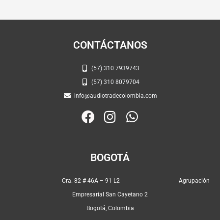
CONTÁCTANOS
(57) 310 7939743
(57) 310 8079704
info@audiotradecolombia.com
F
I
W
a
n
h
c
s
a
e
t
t
BOGOTÁ
b
a
s
o
g
a
Cra. 82 # 46A – 91 L2 Agrupación
o
r
p
Empresarial San Cayetano 2
k
a
p
Bogotá, Colombia