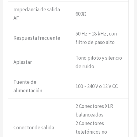
Impedancia de salida
600Ω
AF
50 Hz ~ 18 kHz, con
Respuesta frecuente
filtro de paso alto
Tono piloto y silencio
Aplastar
de ruido
Fuente de
100 ~ 240 V o 12 V CC
alimentación
2 Conectores XLR
balanceados
2 Conectores
Conector de salida
telefónicos no