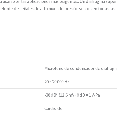
a usarse en las aplicaciones más exigentes. Un diafragma súpe
lente de señales de alto nivel de presión sonora en todas las
Micrófono de condensador de diafrag
20 ~ 20 000 Hz
-38 dB* (12,6 mV) 0 dB = 1 V/Pa
Cardioide