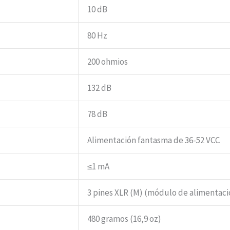
10 dB
80 Hz
200 ohmios
132 dB
78 dB
Alimentación fantasma de 36-52 VCC
≤1 mA
3 pines XLR (M) (módulo de alimentaci
480 gramos (16,9 oz)