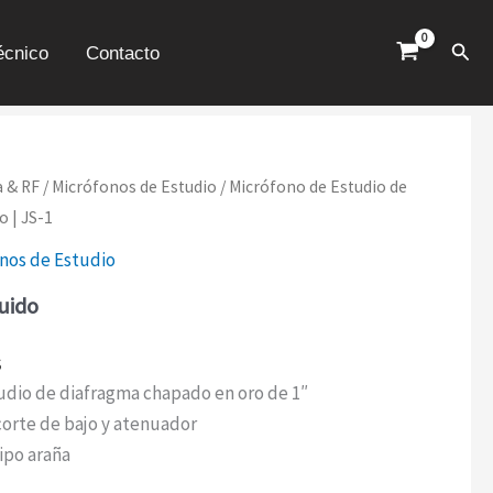
DIAFRAGMA
CHAPADO
Busc
écnico
Contacto
EN
ORO
|
JS-
1
CANTIDAD
a & RF
/
Micrófonos de Estudio
/ Micrófono de Estudio de
 | JS-1
nos de Estudio
luido
s
udio de diafragma chapado en oro de 1″
 corte de bajo y atenuador
ipo araña