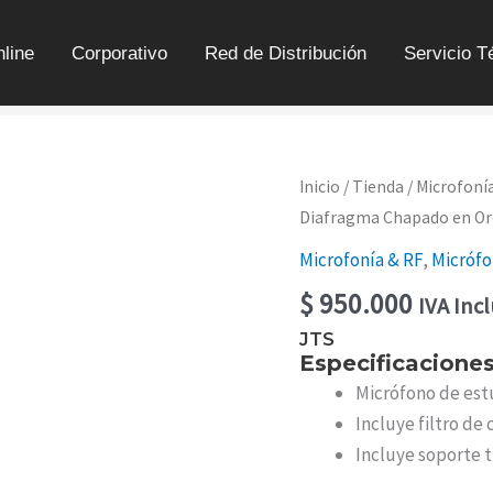
line
Corporativo
Red de Distribución
Servicio T
MICRÓFONO
Inicio
/
Tienda
/
Microfoní
DE
Diafragma Chapado en Oro
ESTUDIO
DE
Microfonía & RF
,
Micrófo
DIAFRAGMA
CHAPADO
$
950.000
IVA Inc
EN
ORO
JTS
|
Especificacione
JS-
Micrófono de est
1
Incluye filtro de
CANTIDAD
Incluye soporte t