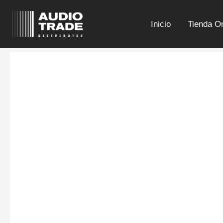
Ir
al
Inicio
Tienda On
contenido