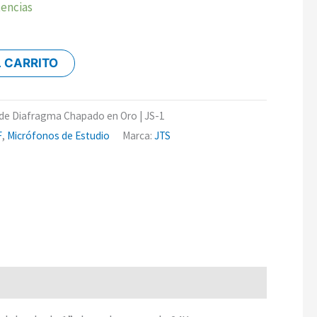
tencias
L CARRITO
 de Diafragma Chapado en Oro | JS-1
F
,
Micrófonos de Estudio
Marca:
JTS