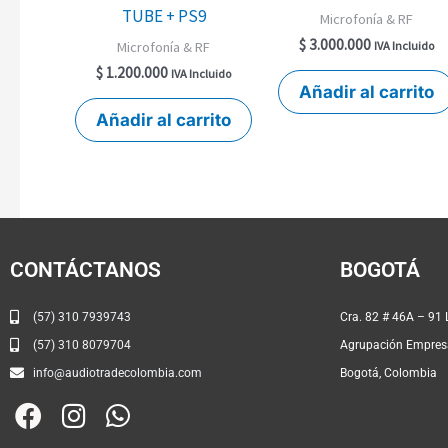
TUBE + PS9
Microfonía & RF
$
3.000.000
Microfonía & RF
IVA Incluido
$
1.200.000
IVA Incluido
Añadir al carrito
Añadir al carrito
CONTÁCTANOS
BOGOTÁ
(57) 310 7939743
Cra. 82 
(57) 310 8079704
Agrupación Empresa
info@audiotradecolombia.com
Bogotá, Colombia
F
I
W
a
n
h