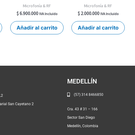
Microfonía & RF
Microfonía & RF
$
6.900.000
$
2.000.000
IVA Incluido
IVA Incluido
Añadir al carrito
Añadir al carrito
MEDELLÍN
(57) 314 8466850
# 46A – 91 L2
rial San Cayetano 2
Cra. 43 # 31 
Sector San Diego
Medellín, Colombia