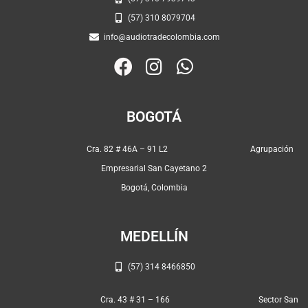
(57) 310 8079704
info@audiotradecolombia.com
F
I
W
a
n
h
c
s
a
BOGOTÁ
e
t
t
b
a
s
Cra. 82 # 46A – 91 L2 Agrupación
o
g
a
Empresarial San Cayetano 2
o
r
p
Bogotá, Colombia
k
a
p
m
MEDELLÍN
(57) 314 8466850
Cra. 43 # 31 – 166 Sector San