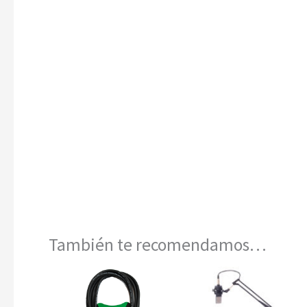
También te recomendamos…
Rango
Este
de
producto
precios: