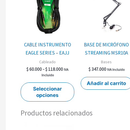
desde
tiene
$ 60.000
múltiples
hasta
$ 118.000
variantes.
Las
opciones
se
CABLE INSTRUMENTO
BASE DE MICRÓFONO
pueden
EAGLE SERIES – EAJJ
STREAMING MSR10A
elegir
Cableado
Bases
en
$
60.000
-
$
118.000
$
347.000
IVA
IVA Incluido
la
Incluido
Añadir al carrito
página
Seleccionar
de
opciones
producto
Productos relacionados