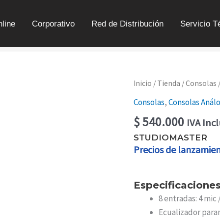
line
Corporativo
Red de Distribución
Servicio T
CONSOLA
Inicio
/
Tienda
/
Consolas
ANÁLOGA
Consolas
,
Consolas Anál
8
ENTRADAS
$
540.000
IVA Inc
CANTIDAD
STUDIOMASTER
Precios de lanzamie
Especificacione
8 entradas: 4 mic 
Ecualizador para