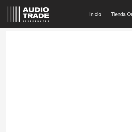
Ir
al
Inicio
Tienda On
contenido