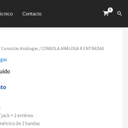
CANTIDAD
Busc
écnico
Contacto
/
Consolas Análogas
/ CONSOLA ANÁLOGA 8 ENTRADAS
ogas
luido
nto
s
/ jack + 2 estéreo.
métrico de 2 bandas