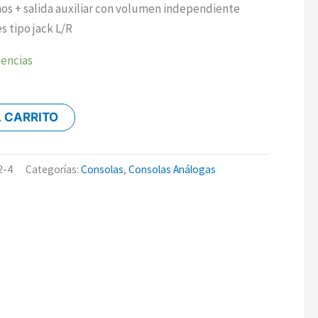
nos + salida auxiliar con volumen independiente
s tipo jack L/R
tencias
L CARRITO
2-4
Categorías:
Consolas
,
Consolas Análogas