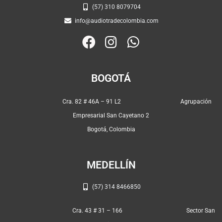
(57) 310 8079704
info@audiotradecolombia.com
F
I
W
a
n
h
c
s
a
BOGOTÁ
e
t
t
b
a
s
Cra. 82 # 46A – 91 L2 Agrupación
o
g
a
Empresarial San Cayetano 2
o
r
p
Bogotá, Colombia
k
a
p
m
MEDELLÍN
(57) 314 8466850
Cra. 43 # 31 – 166 Sector San