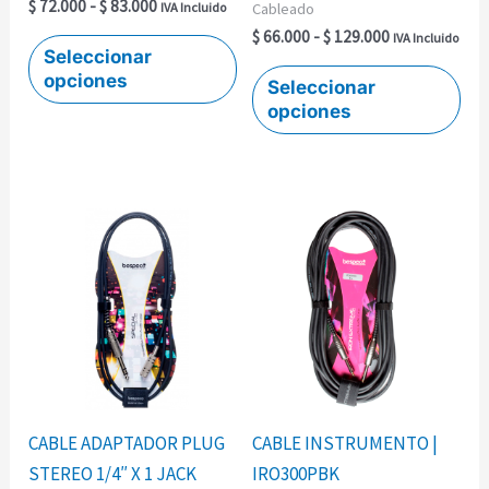
$
72.000
-
$
83.000
Cableado
IVA Incluido
la
la
$
66.000
-
$
129.000
IVA Incluido
página
pág
Seleccionar
opciones
de
de
Seleccionar
opciones
producto
pro
Rango
Este
de
producto
precios:
desde
tiene
$ 38.000
múltiples
hasta
$ 45.000
variantes.
Las
opciones
se
CABLE ADAPTADOR PLUG
CABLE INSTRUMENTO |
pueden
STEREO 1/4″ X 1 JACK
IRO300PBK