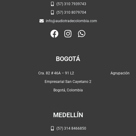
(57) 310 7939743
(57) 310 8079704
info@audiotradecolombia.com
F
I
W
a
n
h
c
s
a
e
t
t
BOGOTÁ
b
a
s
o
g
a
Cra. 82 # 46A – 91 L2 Agrupación
o
r
p
Empresarial San Cayetano 2
k
a
p
Bogotá, Colombia
m
MEDELLÍN
(57) 314 8466850