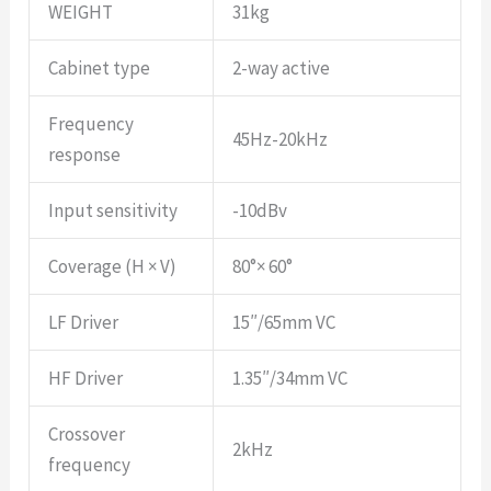
WEIGHT
31kg
Cabinet type
2-way active
Frequency
45Hz-20kHz
response
Input sensitivity
-10dBv
Coverage (H × V)
80°× 60°
LF Driver
15″/65mm VC
HF Driver
1.35″/34mm VC
Crossover
2kHz
frequency