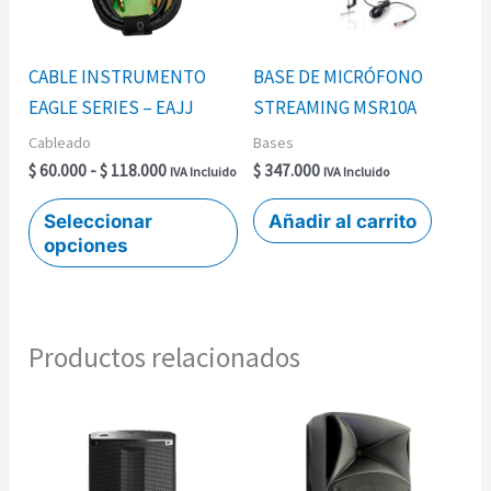
Las
opciones
se
CABLE INSTRUMENTO
BASE DE MICRÓFONO
pueden
EAGLE SERIES – EAJJ
STREAMING MSR10A
elegir
Cableado
Bases
en
$
60.000
-
$
118.000
$
347.000
IVA Incluido
IVA Incluido
la
página
Seleccionar
Añadir al carrito
opciones
de
producto
Productos relacionados