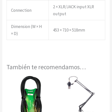
2 × XLR/JACK input XLR
Connection
output
Dimension (W × H
453 × 710 × 518mm
× D)
También te recomendamos…
Rango
Este
de
producto
precios:
desde
tiene
$ 60.000
múltiples
hasta
$ 118.000
variantes.