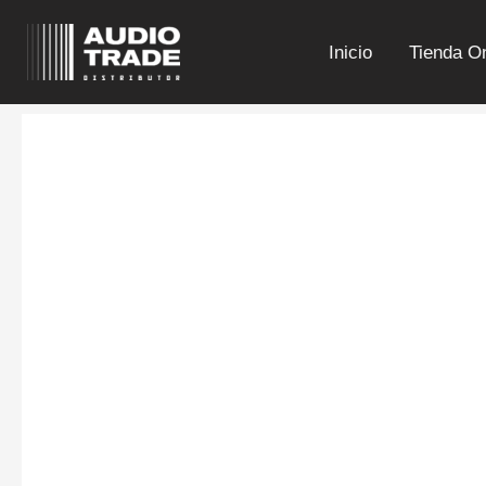
Ir
al
Inicio
Tienda On
contenido