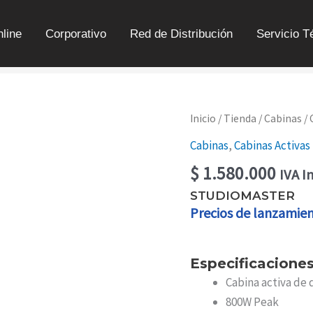
line
Corporativo
Red de Distribución
Servicio T
CABINA
Inicio
/
Tienda
/
Cabinas
/
ACTIVA
Cabinas
,
Cabinas Activas
DE
2
$
1.580.000
IVA I
VÍAS
10"
STUDIOMASTER
|
Precios de lanzamie
TRX
10A
CANTIDAD
Especificacione
Cabina activa de d
800W Peak