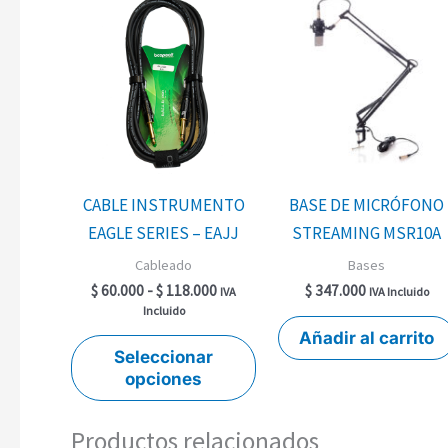
Rango
Este
de
producto
precios:
desde
tiene
$ 60.000
múltiples
hasta
$ 118.000
variantes.
Las
opciones
se
CABLE INSTRUMENTO
BASE DE MICRÓFONO
pueden
EAGLE SERIES – EAJJ
STREAMING MSR10A
elegir
Cableado
Bases
en
$
60.000
-
$
118.000
$
347.000
IVA
IVA Incluido
la
Incluido
Añadir al carrito
página
Seleccionar
de
opciones
producto
Productos relacionados