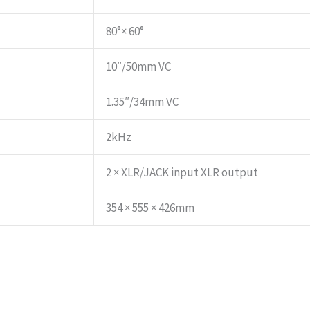
80°× 60°
10″/50mm VC
1.35″/34mm VC
2kHz
2 × XLR/JACK input XLR output
354 × 555 × 426mm