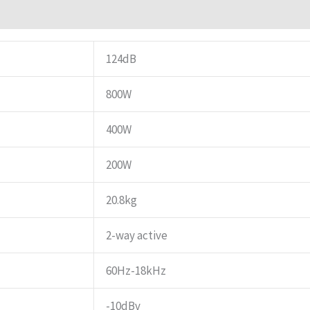
124dB
800W
400W
200W
20.8kg
2-way active
60Hz-18kHz
-10dBv