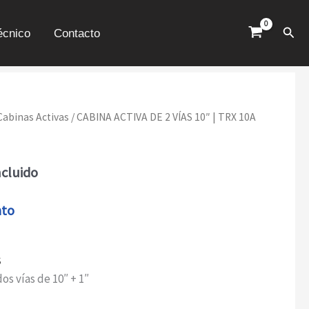
VÍAS
10"
Busc
écnico
Contacto
|
TRX
10A
CANTIDAD
Cabinas Activas
/ CABINA ACTIVA DE 2 VÍAS 10″ | TRX 10A
ncluido
nto
s
os vías de 10″ + 1″