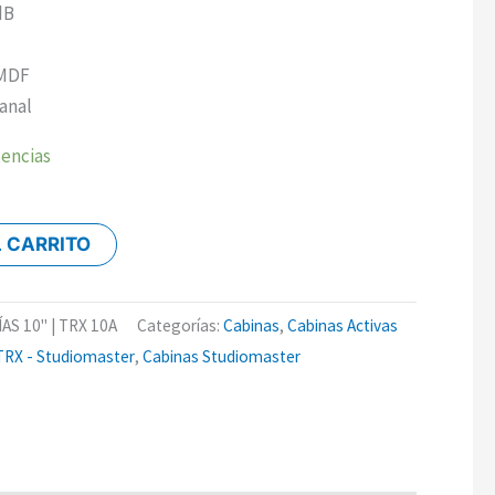
dB
 MDF
anal
tencias
L CARRITO
AS 10" | TRX 10A
Categorías:
Cabinas
,
Cabinas Activas
 TRX - Studiomaster
,
Cabinas Studiomaster