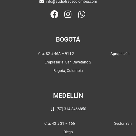
info@audiotradecolombia.com
F
I
W
a
n
h
c
s
a
e
t
t
BOGOTÁ
b
a
s
o
g
a
Cra. 82 # 46A – 91 L2 Agrupación
o
r
p
Empresarial San Cayetano 2
k
a
p
Bogotá, Colombia
m
MEDELLÍN
(57) 314 8466850
Cra. 43 # 31 – 166 Sector San
Diego