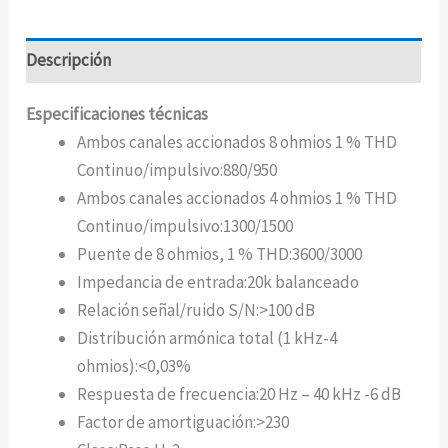
Descripción
Especificaciones técnicas
Ambos canales accionados 8 ohmios 1 % THD
Continuo/impulsivo:
880/950
Ambos canales accionados 4 ohmios 1 % THD
Continuo/impulsivo:
1300/1500
Puente de 8 ohmios, 1 % THD:
3600/3000
Impedancia de entrada:
20k balanceado
Relación señal/ruido S/N:
>100 dB
Distribución armónica total (1 kHz-4
ohmios):
<0,03%
Respuesta de frecuencia:
20 Hz – 40 kHz -6 dB
Factor de amortiguación:
>230