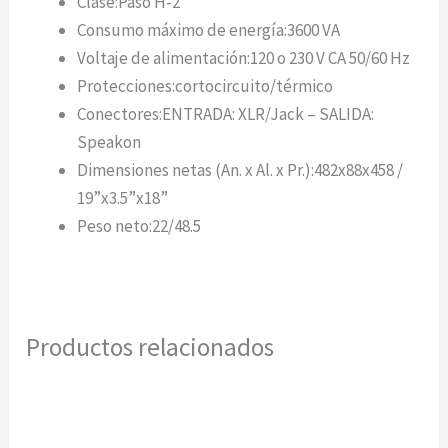
Clase:
Paso H-2
Consumo máximo de energía:
3600 VA
Voltaje de alimentación:
120 o 230 V CA 50/60 Hz
Protecciones:
cortocircuito/térmico
Conectores:
ENTRADA: XLR/Jack – SALIDA:
Speakon
Dimensiones netas (An. x Al. x Pr.):
482x88x458 /
19”x3.5”x18”
Peso neto:
22/48.5
Productos relacionados