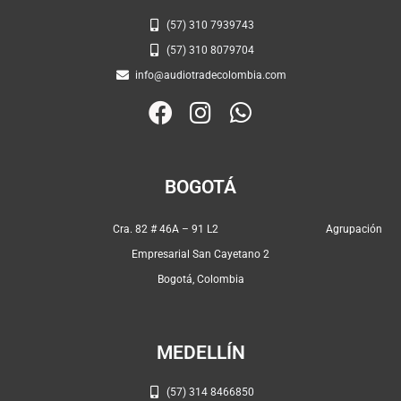
(57) 310 7939743
(57) 310 8079704
info@audiotradecolombia.com
F
I
W
a
n
h
c
s
a
e
t
t
BOGOTÁ
b
a
s
o
g
a
Cra. 82 # 46A – 91 L2 Agrupación
o
r
p
Empresarial San Cayetano 2
k
a
p
Bogotá, Colombia
m
MEDELLÍN
(57) 314 8466850