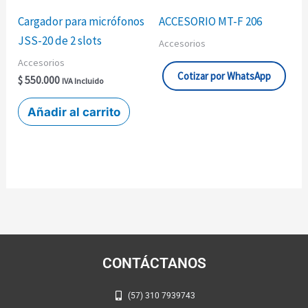
Cargador para micrófonos
ACCESORIO MT-F 206
JSS-20 de 2 slots
Accesorios
Accesorios
Cotizar por WhatsApp
$
550.000
IVA Incluido
Añadir al carrito
CONTÁCTANOS
(57) 310 7939743