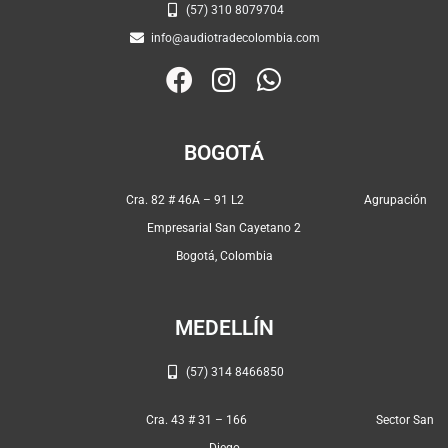
(57) 310 8079704
info@audiotradecolombia.com
F
I
W
a
n
h
c
s
a
BOGOTÁ
e
t
t
b
a
s
Cra. 82 # 46A – 91 L2 Agrupación
o
g
a
Empresarial San Cayetano 2
o
r
p
Bogotá, Colombia
k
a
p
m
MEDELLÍN
(57) 314 8466850
Cra. 43 # 31 – 166 Sector San
Diego