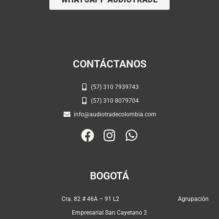
CONTÁCTANOS
(57) 310 7939743
(57) 310 8079704
info@audiotradecolombia.com
F
I
W
a
n
h
c
s
a
e
t
t
BOGOTÁ
b
a
s
o
g
a
Cra. 82 # 46A – 91 L2 Agrupación
o
r
p
Empresarial San Cayetano 2