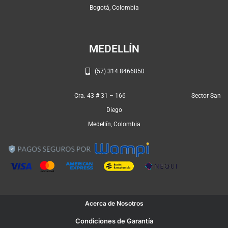
k
a
p
Bogotá, Colombia
m
MEDELLÍN
(57) 314 8466850
Cra. 43 # 31 – 166 Sector San
Diego
Medellín, Colombia
Acerca de Nosotros
Condiciones de Garantía